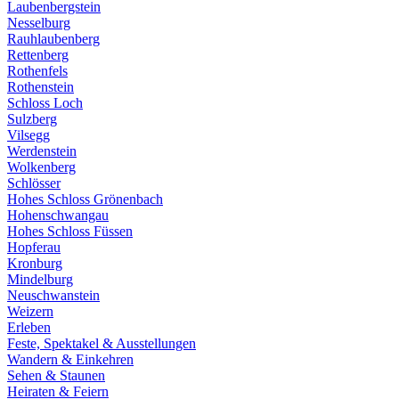
Laubenbergstein
Nesselburg
Rauhlaubenberg
Rettenberg
Rothenfels
Rothenstein
Schloss Loch
Sulzberg
Vilsegg
Werdenstein
Wolkenberg
Schlösser
Hohes Schloss Grönenbach
Hohenschwangau
Hohes Schloss Füssen
Hopferau
Kronburg
Mindelburg
Neuschwanstein
Weizern
Erleben
Feste, Spektakel & Ausstellungen
Wandern & Einkehren
Sehen & Staunen
Heiraten & Feiern