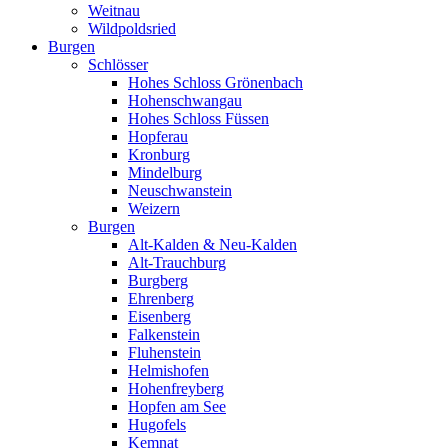
Weitnau
Wildpoldsried
Burgen
Schlösser
Hohes Schloss Grönenbach
Hohenschwangau
Hohes Schloss Füssen
Hopferau
Kronburg
Mindelburg
Neuschwanstein
Weizern
Burgen
Alt-Kalden & Neu-Kalden
Alt-Trauchburg
Burgberg
Ehrenberg
Eisenberg
Falkenstein
Fluhenstein
Helmishofen
Hohenfreyberg
Hopfen am See
Hugofels
Kemnat