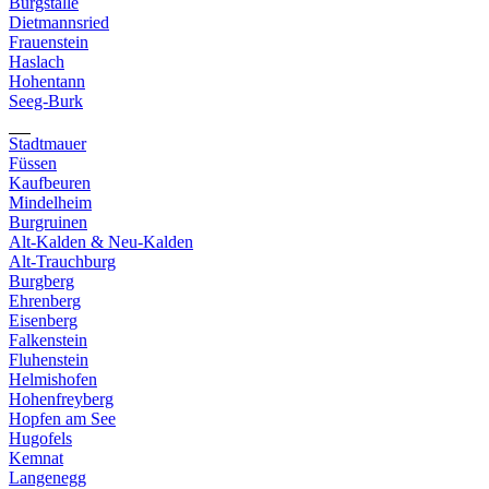
Burgställe
Dietmannsried
Frauenstein
Haslach
Hohentann
Seeg-Burk
Stadtmauer
Füssen
Kaufbeuren
Mindelheim
Burgruinen
Alt-Kalden & Neu-Kalden
Alt-Trauchburg
Burgberg
Ehrenberg
Eisenberg
Falkenstein
Fluhenstein
Helmishofen
Hohenfreyberg
Hopfen am See
Hugofels
Kemnat
Langenegg