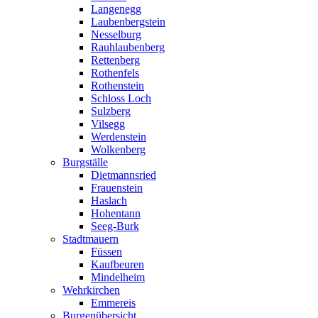
Langenegg
Laubenbergstein
Nesselburg
Rauhlaubenberg
Rettenberg
Rothenfels
Rothenstein
Schloss Loch
Sulzberg
Vilsegg
Werdenstein
Wolkenberg
Burgställe
Dietmannsried
Frauenstein
Haslach
Hohentann
Seeg-Burk
Stadtmauern
Füssen
Kaufbeuren
Mindelheim
Wehrkirchen
Emmereis
Burgenübersicht