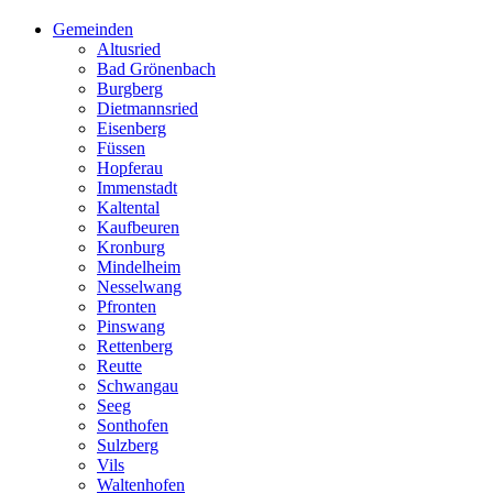
Gemeinden
Altusried
Bad Grönenbach
Burgberg
Dietmannsried
Eisenberg
Füssen
Hopferau
Immenstadt
Kaltental
Kaufbeuren
Kronburg
Mindelheim
Nesselwang
Pfronten
Pinswang
Rettenberg
Reutte
Schwangau
Seeg
Sonthofen
Sulzberg
Vils
Waltenhofen