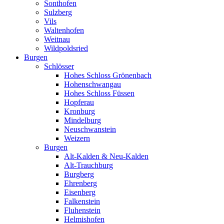
Sonthofen
Sulzberg
Vils
Waltenhofen
Weitnau
Wildpoldsried
Burgen
Schlösser
Hohes Schloss Grönenbach
Hohenschwangau
Hohes Schloss Füssen
Hopferau
Kronburg
Mindelburg
Neuschwanstein
Weizern
Burgen
Alt-Kalden & Neu-Kalden
Alt-Trauchburg
Burgberg
Ehrenberg
Eisenberg
Falkenstein
Fluhenstein
Helmishofen