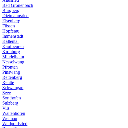
Altusried
Bad Grönenbach
Burgberg
Dietmannsried
Eisenberg
Füssen
Hopferau
Immenstadt
Kaltental
Kaufbeuren
Kronburg
Mindelheim
Nesselwang
Pfronten
Pinswang
Rettenberg
Reutte
Schwangau
Seeg
Sonthofen
Sulzberg
Vils
Waltenhofen
Weitnau
Wildpoldsried