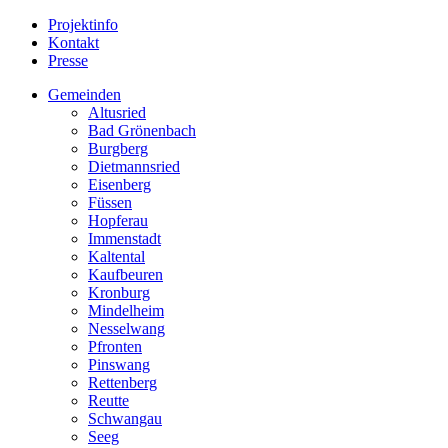
Projektinfo
Kontakt
Presse
Gemeinden
Altusried
Bad Grönenbach
Burgberg
Dietmannsried
Eisenberg
Füssen
Hopferau
Immenstadt
Kaltental
Kaufbeuren
Kronburg
Mindelheim
Nesselwang
Pfronten
Pinswang
Rettenberg
Reutte
Schwangau
Seeg