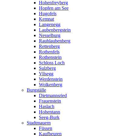
Hohenfreyberg
Hopfen am See
Hugofels
Kemnat
Langenegg
Laubenbergstein
Nesselburg
Rauhlaubenberg
Rettenberg
Rothenfels
Rothenstein
Schloss Loch
Sulzberg
Vilsegg
Werdenstein
Wolkenberg
Burgställe
Dietmannsried
Frauenstein
Haslach
Hohentann
Seeg-Burk
Stadtmauern
Füssen
Kaufbeuren