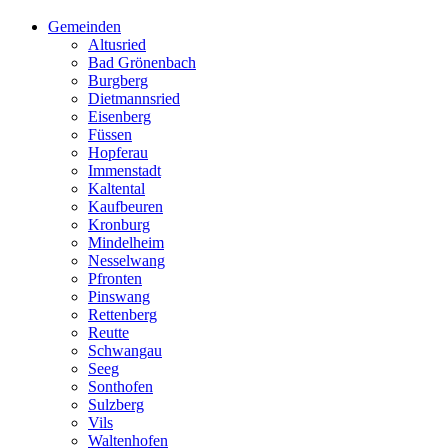
Gemeinden
Altusried
Bad Grönenbach
Burgberg
Dietmannsried
Eisenberg
Füssen
Hopferau
Immenstadt
Kaltental
Kaufbeuren
Kronburg
Mindelheim
Nesselwang
Pfronten
Pinswang
Rettenberg
Reutte
Schwangau
Seeg
Sonthofen
Sulzberg
Vils
Waltenhofen