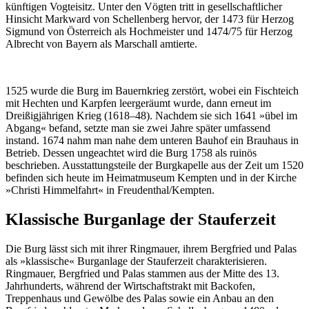
künftigen Vogteisitz. Unter den Vögten tritt in gesellschaftlicher
Hinsicht Markward von Schellenberg hervor, der 1473 für Herzog
Sigmund von Österreich als Hochmeister und 1474/75 für Herzog
Albrecht von Bayern als Marschall amtierte.
1525 wurde die Burg im Bauernkrieg zerstört, wobei ein Fischteich
mit Hechten und Karpfen leergeräumt wurde, dann erneut im
Dreißigjährigen Krieg (1618–48). Nachdem sie sich 1641 »übel im
Abgang« befand, setzte man sie zwei Jahre später umfassend
instand. 1674 nahm man nahe dem unteren Bauhof ein Brauhaus in
Betrieb. Dessen ungeachtet wird die Burg 1758 als ruinös
beschrieben. Ausstattungsteile der Burgkapelle aus der Zeit um 1520
befinden sich heute im Heimatmuseum Kempten und in der Kirche
»Christi Himmelfahrt« in Freudenthal/Kempten.
Klassische Burganlage der Stauferzeit
Die Burg lässt sich mit ihrer Ringmauer, ihrem Bergfried und Palas
als »klassische« Burganlage der Stauferzeit charakterisieren.
Ringmauer, Bergfried und Palas stammen aus der Mitte des 13.
Jahrhunderts, während der Wirtschaftstrakt mit Backofen,
Treppenhaus und Gewölbe des Palas sowie ein Anbau an den