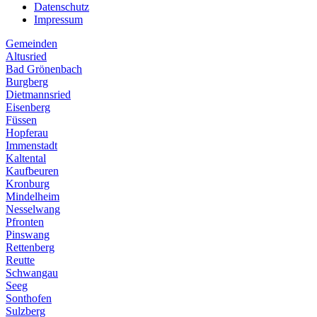
Datenschutz
Impressum
Gemeinden
Altusried
Bad Grönenbach
Burgberg
Dietmannsried
Eisenberg
Füssen
Hopferau
Immenstadt
Kaltental
Kaufbeuren
Kronburg
Mindelheim
Nesselwang
Pfronten
Pinswang
Rettenberg
Reutte
Schwangau
Seeg
Sonthofen
Sulzberg