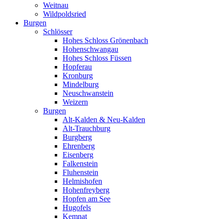
Weitnau
Wildpoldsried
Burgen
Schlösser
Hohes Schloss Grönenbach
Hohenschwangau
Hohes Schloss Füssen
Hopferau
Kronburg
Mindelburg
Neuschwanstein
Weizern
Burgen
Alt-Kalden & Neu-Kalden
Alt-Trauchburg
Burgberg
Ehrenberg
Eisenberg
Falkenstein
Fluhenstein
Helmishofen
Hohenfreyberg
Hopfen am See
Hugofels
Kemnat