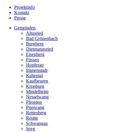
Projektinfo
Kontakt
Presse
Gemeinden
Altusried
Bad Grönenbach
Burgberg
Dietmannsried
Eisenberg
Füssen
Hopferau
Immenstadt
Kaltental
Kaufbeuren
Kronburg
Mindelheim
Nesselwang
Pfronten
Pinswang
Rettenberg
Reutte
Schwangau
Seeg