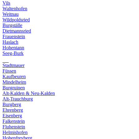
Vils
Waltenhofen
Weitnau
Wildpoldsried
Burgställe
Dietmannsried
Frauenstein
Haslach
Hohentann
Seeg-Burk
Stadtmauer
Füssen
Kaufbeuren
Mindelheim
Burgruinen
Alt-Kalden & Neu-Kalden
Alt-Trauchburg
Burgberg
Ehrenberg
Eisenberg
Falkenstein
Fluhenstein
Helmishofen
Hohenfreyberg