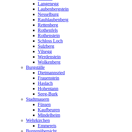
Langenegg
Laubenbergstein
Nesselburg
Rauhlaubenberg
Rettenberg
Rothenfels
Rothenstein
Schloss Loch
Sulzberg
Vilsegg
Werdenstein
Wolkenberg
Burgställe
Dietmannsried
Frauenstein
Haslach
Hohentann
Seeg-Burk
Stadtmauern
Füssen
Kaufbeuren
Mindelheim
Wehrkirchen
Emmereis
Burgenübersicht