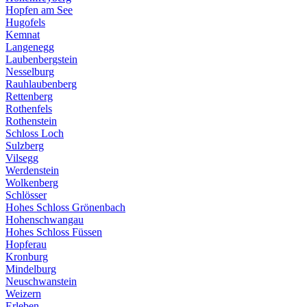
Hopfen am See
Hugofels
Kemnat
Langenegg
Laubenbergstein
Nesselburg
Rauhlaubenberg
Rettenberg
Rothenfels
Rothenstein
Schloss Loch
Sulzberg
Vilsegg
Werdenstein
Wolkenberg
Schlösser
Hohes Schloss Grönenbach
Hohenschwangau
Hohes Schloss Füssen
Hopferau
Kronburg
Mindelburg
Neuschwanstein
Weizern
Erleben