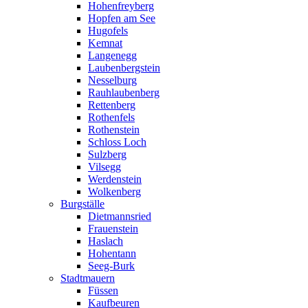
Hohenfreyberg
Hopfen am See
Hugofels
Kemnat
Langenegg
Laubenbergstein
Nesselburg
Rauhlaubenberg
Rettenberg
Rothenfels
Rothenstein
Schloss Loch
Sulzberg
Vilsegg
Werdenstein
Wolkenberg
Burgställe
Dietmannsried
Frauenstein
Haslach
Hohentann
Seeg-Burk
Stadtmauern
Füssen
Kaufbeuren