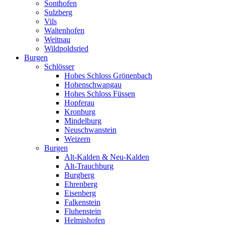
Sonthofen
Sulzberg
Vils
Waltenhofen
Weitnau
Wildpoldsried
Burgen
Schlösser
Hohes Schloss Grönenbach
Hohenschwangau
Hohes Schloss Füssen
Hopferau
Kronburg
Mindelburg
Neuschwanstein
Weizern
Burgen
Alt-Kalden & Neu-Kalden
Alt-Trauchburg
Burgberg
Ehrenberg
Eisenberg
Falkenstein
Fluhenstein
Helmishofen