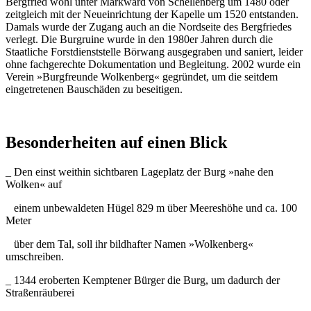
Bergfried wohl unter Markward von Schellenberg um 1480 oder
zeitgleich mit der Neueinrichtung der Kapelle um 1520 entstanden.
Damals wurde der Zugang auch an die Nordseite des Bergfriedes
verlegt. Die Burgruine wurde in den 1980er Jahren durch die
Staatliche Forstdienststelle Börwang ausgegraben und saniert, leider
ohne fachgerechte Dokumentation und Begleitung. 2002 wurde ein
Verein »Burgfreunde Wolkenberg« gegründet, um die seitdem
eingetretenen Bauschäden zu beseitigen.
Besonderheiten auf einen Blick
_ Den einst weithin sichtbaren Lageplatz der Burg »nahe den
Wolken« auf
einem unbewaldeten Hügel 829 m über Meereshöhe und ca. 100
Meter
über dem Tal, soll ihr bildhafter Namen »Wolkenberg«
umschreiben.
_ 1344 eroberten Kemptener Bürger die Burg, um dadurch der
Straßenräuberei